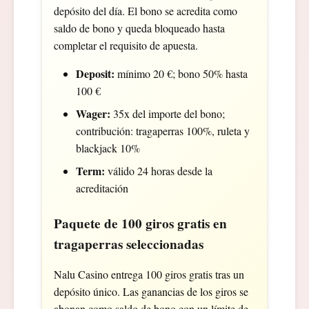
depósito del día. El bono se acredita como
saldo de bono y queda bloqueado hasta
completar el requisito de apuesta.
Deposit:
mínimo 20 €; bono 50% hasta
100 €
Wager:
35x del importe del bono;
contribución: tragaperras 100%, ruleta y
blackjack 10%
Term:
válido 24 horas desde la
acreditación
Paquete de 100 giros gratis en
tragaperras seleccionadas
Nalu Casino entrega 100 giros gratis tras un
depósito único. Las ganancias de los giros se
abonan como saldo de bono con un límite de