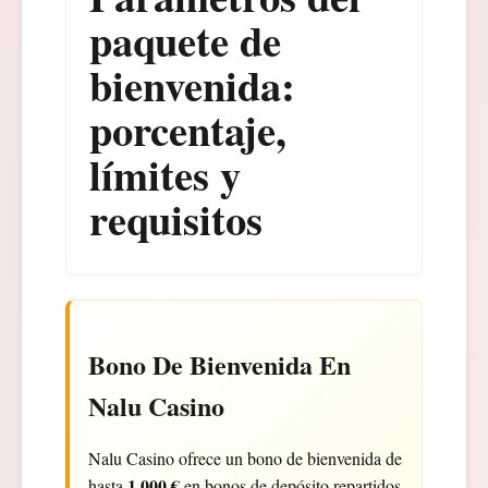
paquete de
bienvenida:
porcentaje,
límites y
requisitos
Bono De Bienvenida En
Nalu Casino
Nalu Casino ofrece un bono de bienvenida de
1.000 €
hasta
en bonos de depósito repartidos