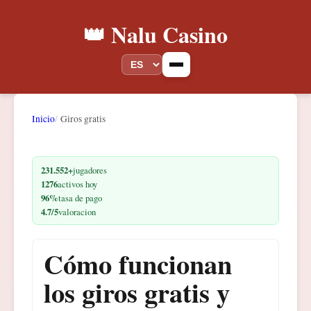
👑 Nalu Casino
Inicio
Giros gratis
231.552+
jugadores
1276
activos hoy
96%
tasa de pago
4.7/5
valoracion
Cómo funcionan
los giros gratis y