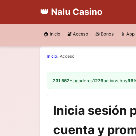
👑 Nalu Casino
🏠 Inicio
🔐 Acceso
🎁 Bonos
📱 App
Inicio
Acceso
231.552+
jugadores
1276
activos hoy
96
Inicia sesión 
cuenta y pro