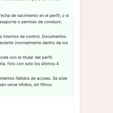
cha de nacimiento en el perfil, o si
pasaporte o permiso de conducir;
ites internos de control. Documentos
reciente (normalmente dentro de los
e con el titular del perfil.
jeta, foto con solo los últimos 4
ntentos fallidos de acceso. Se pide
 verse nítidos, sin filtros.