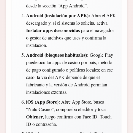
desde la sección “App Android”.
Android (instalación por APK):
Abre el APK
descargado y, si el sistema lo solicita, activa
Instalar apps desconocidas
para el navegador
o gestor de archivos que uses y confirma la
instalación.
Android (bloqueos habituales):
Google Play
puede ocultar apps de casino por país, método
de pago configurado o políticas locales; en ese
caso, la vía del APK depende de que el
fabricante y la versión de Android permitan
instalaciones externas.
iOS (App Store):
Abre App Store, busca
“Nalu Casino”, comprueba el editor y toca
Obtener
, luego confirma con Face ID, Touch
ID o contraseña.