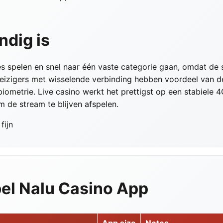
ndig is
es spelen en snel naar één vaste categorie gaan, omdat de s
 Reizigers met wisselende verbinding hebben voordeel van d
iometrie. Live casino werkt het prettigst op een stabiele 4
m de stream te blijven afspelen.
fijn
bel Nalu Casino App