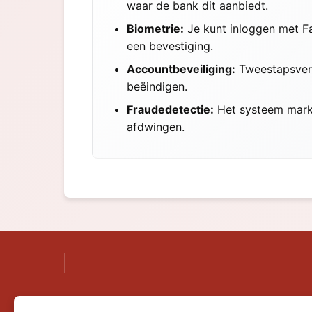
waar de bank dit aanbiedt.
Biometrie:
Je kunt inloggen met Fac
een bevestiging.
Accountbeveiliging:
Tweestapsverif
beëindigen.
Fraudedetectie:
Het systeem markee
afdwingen.