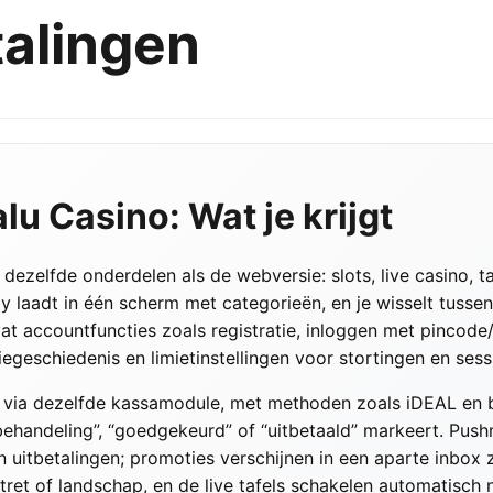
talingen
u Casino: Wat je krijgt
ezelfde onderdelen als de webversie: slots, live casino, t
by laadt in één scherm met categorieën, en je wisselt tusse
 accountfuncties zoals registratie, inloggen met pincode/b
egeschiedenis en limietinstellingen voor stortingen en sessi
pp via dezelfde kassamodule, met methoden zoals iDEAL en b
 behandeling”, “goedgekeurd” of “uitbetaald” markeert. Pus
n uitbetalingen; promoties verschijnen in een aparte inbox 
rtret of landschap, en de live tafels schakelen automatisch 