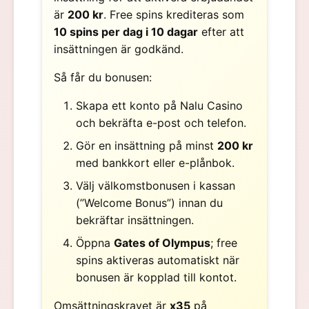
är
200 kr
. Free spins krediteras som
10 spins per dag i 10 dagar
efter att
insättningen är godkänd.
Så får du bonusen:
Skapa ett konto på Nalu Casino
och bekräfta e-post och telefon.
Gör en insättning på minst
200 kr
med bankkort eller e-plånbok.
Välj välkomstbonusen i kassan
(”Welcome Bonus”) innan du
bekräftar insättningen.
Öppna
Gates of Olympus
; free
spins aktiveras automatiskt när
bonusen är kopplad till kontot.
Omsättningskravet är
x35
på