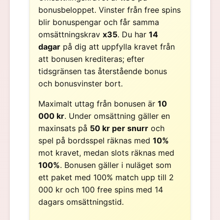
bonusbeloppet. Vinster från free spins
blir bonuspengar och får samma
omsättningskrav
x35
. Du har
14
dagar
på dig att uppfylla kravet från
att bonusen krediteras; efter
tidsgränsen tas återstående bonus
och bonusvinster bort.
Maximalt uttag från bonusen är
10
000 kr
. Under omsättning gäller en
maxinsats på
50 kr per snurr
och
spel på bordsspel räknas med
10%
mot kravet, medan slots räknas med
100%
. Bonusen gäller i nuläget som
ett paket med 100% match upp till 2
000 kr och 100 free spins med 14
dagars omsättningstid.