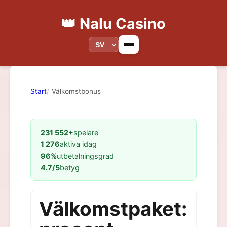
👑 Nalu Casino
Start
Välkomstbonus
231 552+
spelare
1 276
aktiva idag
96%
utbetalningsgrad
4.7/5
betyg
Välkomstpaket: