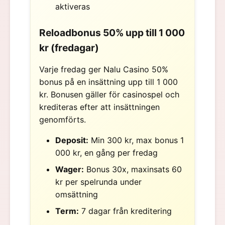
aktiveras
Reloadbonus 50% upp till 1 000
kr (fredagar)
Varje fredag ger Nalu Casino 50%
bonus på en insättning upp till 1 000
kr. Bonusen gäller för casinospel och
krediteras efter att insättningen
genomförts.
Deposit:
Min 300 kr, max bonus 1
000 kr, en gång per fredag
Wager:
Bonus 30x, maxinsats 60
kr per spelrunda under
omsättning
Term:
7 dagar från kreditering