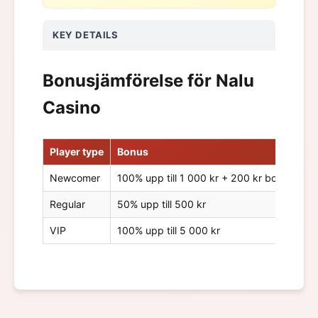
KEY DETAILS
Bonusjämförelse för Nalu
Casino
Player type
Bonus
W
Newcomer
100% upp till 1 000 kr + 200 kr bonus
35
Regular
50% upp till 500 kr
30
VIP
100% upp till 5 000 kr
25