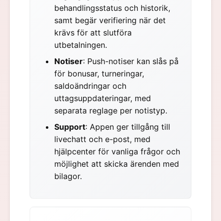
behandlingsstatus och historik,
samt begär verifiering när det
krävs för att slutföra
utbetalningen.
Notiser
: Push-notiser kan slås på
för bonusar, turneringar,
saldoändringar och
uttagsuppdateringar, med
separata reglage per notistyp.
Support
: Appen ger tillgång till
livechatt och e-post, med
hjälpcenter för vanliga frågor och
möjlighet att skicka ärenden med
bilagor.