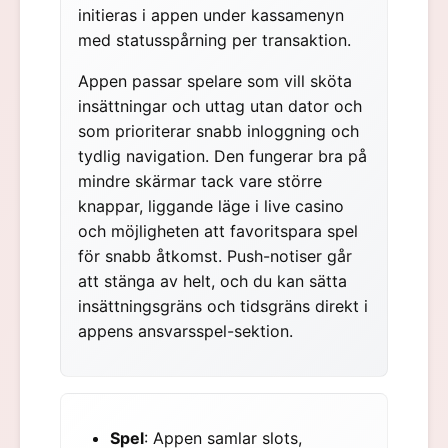
initieras i appen under kassamenyn
med statusspårning per transaktion.
Appen passar spelare som vill sköta
insättningar och uttag utan dator och
som prioriterar snabb inloggning och
tydlig navigation. Den fungerar bra på
mindre skärmar tack vare större
knappar, liggande läge i live casino
och möjligheten att favoritspara spel
för snabb åtkomst. Push-notiser går
att stänga av helt, och du kan sätta
insättningsgräns och tidsgräns direkt i
appens ansvarsspel-sektion.
Spel
: Appen samlar slots,