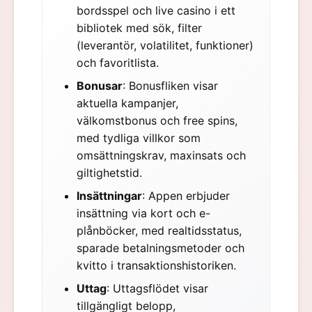
bordsspel och live casino i ett
bibliotek med sök, filter
(leverantör, volatilitet, funktioner)
och favoritlista.
Bonusar
: Bonusfliken visar
aktuella kampanjer,
välkomstbonus och free spins,
med tydliga villkor som
omsättningskrav, maxinsats och
giltighetstid.
Insättningar
: Appen erbjuder
insättning via kort och e-
plånböcker, med realtidsstatus,
sparade betalningsmetoder och
kvitto i transaktionshistoriken.
Uttag
: Uttagsflödet visar
tillgängligt belopp,