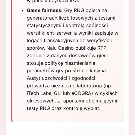
w panelu użytkownika.
Game fairness:
Gry RNG opiera na
generatorach liczb losowych z testami
statystycznymi i kontrolą spójności
wersji klient–serwer, a wyniki zapisuje w
logach transakcyjnych do weryfikacji
sporów. Nalu Casino publikuje RTP
zgodnie z danymi dostawców gier i
stosuje politykę niezmieniania
parametrów gry po stronie kasyna.
Audyt uczciwości i zgodności
prowadzą niezależne laboratoria (np.
iTech Labs, GLI lub eCOGRA) w cyklach
okresowych, z raportami obejmującymi
testy RNG oraz kontrolę wypłat.