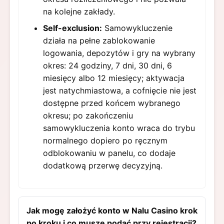
na kolejne zakłady.
Self-exclusion:
Samowykluczenie
działa na pełne zablokowanie
logowania, depozytów i gry na wybrany
okres: 24 godziny, 7 dni, 30 dni, 6
miesięcy albo 12 miesięcy; aktywacja
jest natychmiastowa, a cofnięcie nie jest
dostępne przed końcem wybranego
okresu; po zakończeniu
samowykluczenia konto wraca do trybu
normalnego dopiero po ręcznym
odblokowaniu w panelu, co dodaje
dodatkową przerwę decyzyjną.
Jak mogę założyć konto w Nalu Casino krok
po kroku i co muszę podać przy rejestracji?