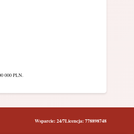
200 000 PLN.
Wsparcie: 24/7
Licencja: 778898748