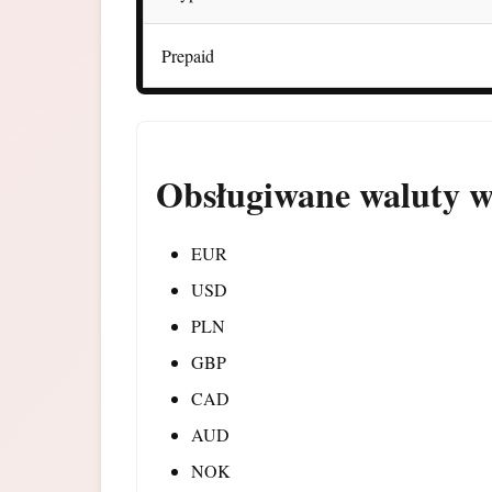
Prepaid
Obsługiwane waluty w
EUR
USD
PLN
GBP
CAD
AUD
NOK