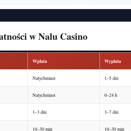
atności w Nalu Casino
Wpłata
Wypłata
Natychmiast
1–5 dni
Natychmiast
0–24 h
1–3 dni
3–7 dni
10–30 min
10–30 min