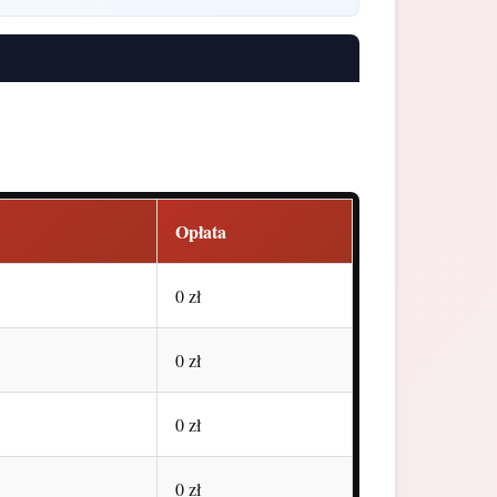
Opłata
0 zł
0 zł
0 zł
0 zł