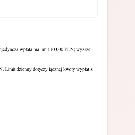
 pojedyncza wpłata ma limit 10 000 PLN; wyższe
. Limit dzienny dotyczy łącznej kwoty wypłat z