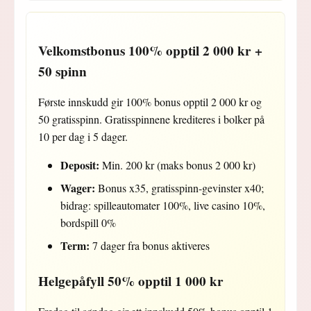
Velkomstbonus 100% opptil 2 000 kr +
50 spinn
Første innskudd gir 100% bonus opptil 2 000 kr og
50 gratisspinn. Gratisspinnene krediteres i bolker på
10 per dag i 5 dager.
Deposit:
Min. 200 kr (maks bonus 2 000 kr)
Wager:
Bonus x35, gratisspinn-gevinster x40;
bidrag: spilleautomater 100%, live casino 10%,
bordspill 0%
Term:
7 dager fra bonus aktiveres
Helgepåfyll 50% opptil 1 000 kr