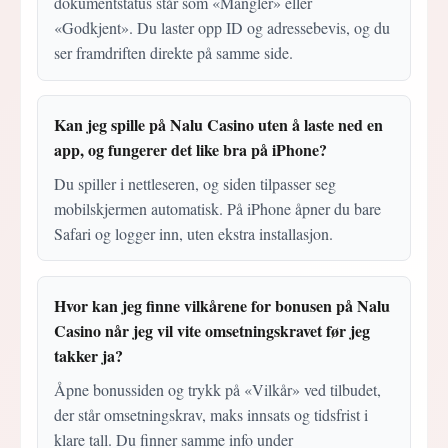
dokumentstatus står som «Mangler» eller
«Godkjent». Du laster opp ID og adressebevis, og du
ser framdriften direkte på samme side.
Kan jeg spille på Nalu Casino uten å laste ned en
app, og fungerer det like bra på iPhone?
Du spiller i nettleseren, og siden tilpasser seg
mobilskjermen automatisk. På iPhone åpner du bare
Safari og logger inn, uten ekstra installasjon.
Hvor kan jeg finne vilkårene for bonusen på Nalu
Casino når jeg vil vite omsetningskravet før jeg
takker ja?
Åpne bonussiden og trykk på «Vilkår» ved tilbudet,
der står omsetningskrav, maks innsats og tidsfrist i
klare tall. Du finner samme info under