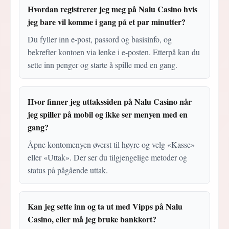
Hvordan registrerer jeg meg på Nalu Casino hvis
jeg bare vil komme i gang på et par minutter?
Du fyller inn e-post, passord og basisinfo, og
bekrefter kontoen via lenke i e-posten. Etterpå kan du
sette inn penger og starte å spille med en gang.
Hvor finner jeg uttakssiden på Nalu Casino når
jeg spiller på mobil og ikke ser menyen med en
gang?
Åpne kontomenyen øverst til høyre og velg «Kasse»
eller «Uttak». Der ser du tilgjengelige metoder og
status på pågående uttak.
Kan jeg sette inn og ta ut med Vipps på Nalu
Casino, eller må jeg bruke bankkort?