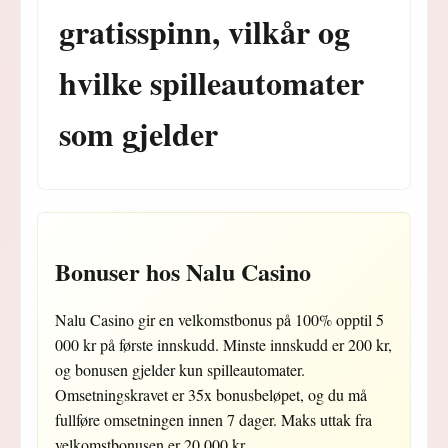
gratisspinn, vilkår og
hvilke spilleautomater
som gjelder
Bonuser hos Nalu Casino
Nalu Casino gir en velkomstbonus på 100% opptil 5
000 kr på første innskudd. Minste innskudd er 200 kr,
og bonusen gjelder kun spilleautomater.
Omsetningskravet er 35x bonusbeløpet, og du må
fullføre omsetningen innen 7 dager. Maks uttak fra
velkomstbonusen er 20 000 kr.