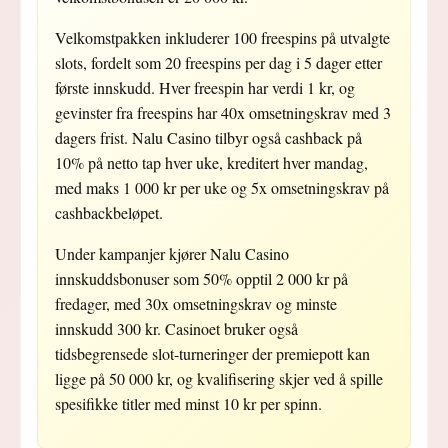
Velkomstpakken inkluderer 100 freespins på utvalgte
slots, fordelt som 20 freespins per dag i 5 dager etter
første innskudd. Hver freespin har verdi 1 kr, og
gevinster fra freespins har 40x omsetningskrav med 3
dagers frist. Nalu Casino tilbyr også cashback på
10% på netto tap hver uke, kreditert hver mandag,
med maks 1 000 kr per uke og 5x omsetningskrav på
cashbackbeløpet.
Under kampanjer kjører Nalu Casino
innskuddsbonuser som 50% opptil 2 000 kr på
fredager, med 30x omsetningskrav og minste
innskudd 300 kr. Casinoet bruker også
tidsbegrensede slot-turneringer der premiepott kan
ligge på 50 000 kr, og kvalifisering skjer ved å spille
spesifikke titler med minst 10 kr per spinn.