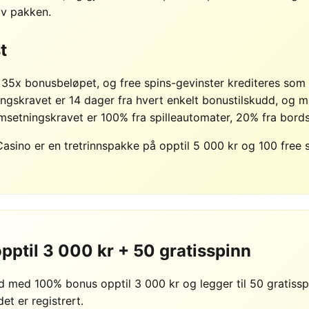
av pakken.
t
 35x bonusbeløpet, og free spins-gevinster krediteres s
ningskravet er 14 dager fra hvert enkelt bonustilskudd, og
omsetningskravet er 100% fra spilleautomater, 20% fra bordsp
Casino er en tretrinnspakke på opptil 5 000 kr og 100 fre
ptil 3 000 kr + 50 gratisspinn
 med 100% bonus opptil 3 000 kr og legger til 50 gratissp
et er registrert.