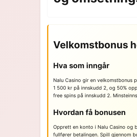
Velkomstbonus h
Hva som inngår
Nalu Casino gir en velkomstbonus på
1 500 kr på innskudd 2, og 50% oppt
free spins på innskudd 2. Minsteinn
Hvordan få bonusen
Opprett en konto i Nalu Casino og b
fullfører betalingen. Spill gjennom