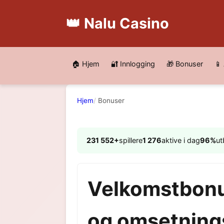
👑 Nalu Casino
🏠 Hjem
🔐 Innlogging
🎁 Bonuser
📱
Hjem
Bonuser
231 552+
spillere
1 276
aktive i dag
96%
ut
Velkomstbonu
og omsetning