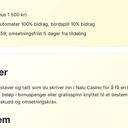
us 1 500 kr)
utomater 100% bidrag, bordspill 10% bidrag
; omsetningsfrist 5 dager fra tildeling
er
aver og tall) som du skriver inn i Nalu Casino for å få en
 beløp i bonuspenger eller gratisspinn knyttet til et beste
nskudd og omsetningskrav.
Dem