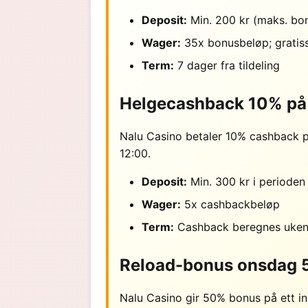
Deposit:
Min. 200 kr (maks. bo
Wager:
35x bonusbeløp; gratiss
Term:
7 dager fra tildeling
Helgecashback 10% på n
Nalu Casino betaler 10% cashback p
12:00.
Deposit:
Min. 300 kr i perioden
Wager:
5x cashbackbeløp
Term:
Cashback beregnes ukentl
Reload-bonus onsdag 5
Nalu Casino gir 50% bonus på ett i