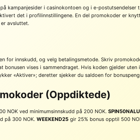
å kampanjesider i casinokontoen og i e-postutsendelser til 
ktivert det i profilinnstillingene. En del promokoder er knyt
er avsluttet.
sen for innskudd, og velg betalingsmetode. Skriv promokode
 at bonusen vises i sammendraget. Hvis koden gjelder uten
kker «Aktiver»; deretter sjekker du saldoen for bonuspenger
omokoder (Oppdiktede)
 000 NOK ved minimumsinnskudd på 200 NOK.
SPIN50NAL
dd på 300 NOK.
WEEKEND25
gir 25% bonus opptil 500 NOK