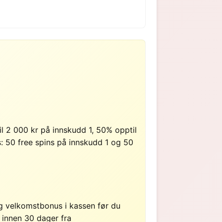
il 2 000 kr på innskudd 1, 50% opptil
s: 50 free spins på innskudd 1 og 50
lg velkomstbonus i kassen før du
 innen 30 dager fra