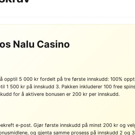
os Nalu Casino
 opptil 5 000 kr fordelt på tre første innskudd: 100% oppt
il 1 500 kr på innskudd 3. Pakken inkluderer 100 free spin
skudd for å aktivere bonusen er 200 kr per innskudd.
ekreft e-post. Gjør første innskudd på minst 200 kr og ve
 bonusmidlene, og gjenta samme prosess på innskudd 2 og 3