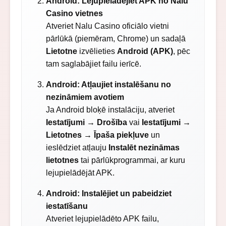
Android: Lejupielādējiet APK no Nalu
Casino vietnes
Atveriet Nalu Casino oficiālo vietni
pārlūkā (piemēram, Chrome) un sadaļā
Lietotne
izvēlieties
Android (APK)
, pēc
tam saglabājiet failu ierīcē.
Android: Atļaujiet instalēšanu no
nezināmiem avotiem
Ja Android bloķē instalāciju, atveriet
Iestatījumi → Drošība
vai
Iestatījumi →
Lietotnes → Īpaša piekļuve
un
ieslēdziet atļauju
Instalēt nezināmas
lietotnes
tai pārlūkprogrammai, ar kuru
lejupielādējāt APK.
Android: Instalējiet un pabeidziet
iestatīšanu
Atveriet lejupielādēto APK failu,