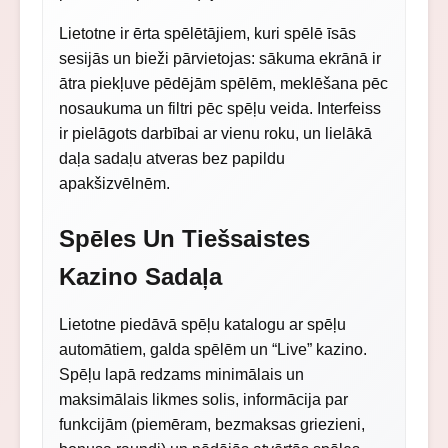
Lietotne ir ērta spēlētājiem, kuri spēlē īsās
sesijās un bieži pārvietojas: sākuma ekrānā ir
ātra piekļuve pēdējām spēlēm, meklēšana pēc
nosaukuma un filtri pēc spēļu veida. Interfeiss
ir pielāgots darbībai ar vienu roku, un lielākā
daļa sadaļu atveras bez papildu
apakšizvēlnēm.
Spēles Un Tiešsaistes
Kazino Sadaļa
Lietotne piedāvā spēļu katalogu ar spēļu
automātiem, galda spēlēm un “Live” kazino.
Spēļu lapā redzams minimālais un
maksimālais likmes solis, informācija par
funkcijām (piemēram, bezmaksas griezieni,