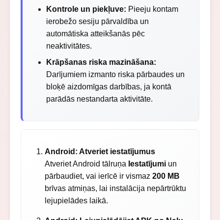
Kontrole un piekļuve:
Pieeju kontam
ierobežo sesiju pārvaldība un
automātiska atteikšanās pēc
neaktivitātes.
Krāpšanas riska mazināšana:
Darījumiem izmanto riska pārbaudes un
bloķē aizdomīgas darbības, ja kontā
parādās nestandarta aktivitāte.
Android: Atveriet iestatījumus
Atveriet Android tālruņa
Iestatījumi
un
pārbaudiet, vai ierīcē ir vismaz
200 MB
brīvas atmiņas, lai instalācija nepārtrūktu
lejupielādes laikā.