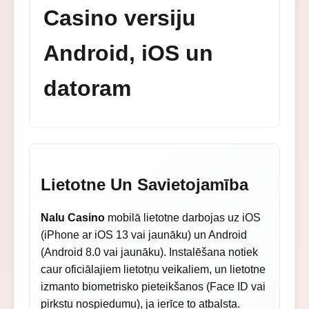
Casino versiju
Android, iOS un
datoram
Lietotne Un Savietojamība
Nalu Casino
mobilā lietotne darbojas uz iOS
(iPhone ar iOS 13 vai jaunāku) un Android
(Android 8.0 vai jaunāku). Instalēšana notiek
caur oficiālajiem lietotņu veikaliem, un lietotne
izmanto biometrisko pieteikšanos (Face ID vai
pirkstu nospiedumu), ja ierīce to atbalsta.