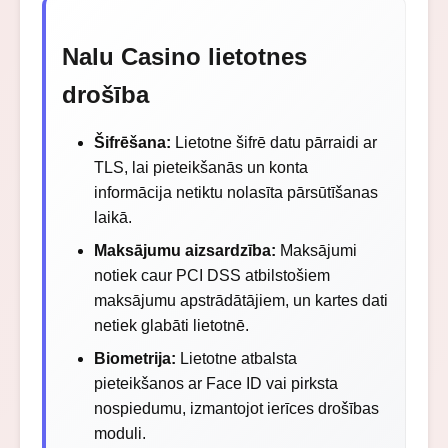
Nalu Casino lietotnes
drošība
Šifrēšana:
Lietotne šifrē datu pārraidi ar
TLS, lai pieteikšanās un konta
informācija netiktu nolasīta pārsūtīšanas
laikā.
Maksājumu aizsardzība:
Maksājumi
notiek caur PCI DSS atbilstošiem
maksājumu apstrādātājiem, un kartes dati
netiek glabāti lietotnē.
Biometrija:
Lietotne atbalsta
pieteikšanos ar Face ID vai pirksta
nospiedumu, izmantojot ierīces drošības
moduli.