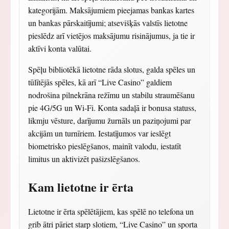
kategorijām. Maksājumiem pieejamas bankas kartes
un bankas pārskaitījumi; atsevišķās valstīs lietotne
pieslēdz arī vietējos maksājumu risinājumus, ja tie ir
aktīvi konta valūtai.
Spēļu bibliotēkā lietotne rāda slotus, galda spēles un
tūlītējās spēles, kā arī “Live Casino” galdiem
nodrošina pilnekrāna režīmu un stabilu straumēšanu
pie 4G/5G un Wi‑Fi. Konta sadaļā ir bonusa statuss,
likmju vēsture, darījumu žurnāls un paziņojumi par
akcijām un turnīriem. Iestatījumos var ieslēgt
biometrisko pieslēgšanos, mainīt valodu, iestatīt
limitus un aktivizēt pašizslēgšanos.
Kam lietotne ir ērta
Lietotne ir ērta spēlētājiem, kas spēlē no telefona un
grib ātri pāriet starp slotiem, “Live Casino” un sporta