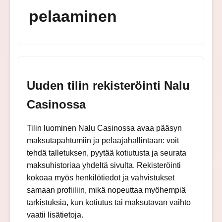
pelaaminen
Uuden tilin rekisteröinti Nalu
Casinossa
Tilin luominen Nalu Casinossa avaa pääsyn
maksutapahtumiin ja pelaajahallintaan: voit
tehdä talletuksen, pyytää kotiutusta ja seurata
maksuhistoriaa yhdeltä sivulta. Rekisteröinti
kokoaa myös henkilötiedot ja vahvistukset
samaan profiiliin, mikä nopeuttaa myöhempiä
tarkistuksia, kun kotiutus tai maksutavan vaihto
vaatii lisätietoja.