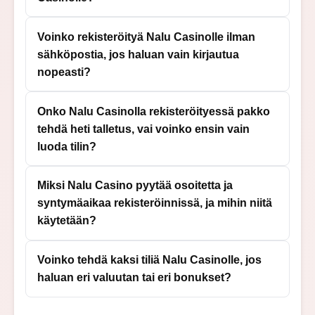
Voinko rekisteröityä Nalu Casinolle ilman
sähköpostia, jos haluan vain kirjautua
nopeasti?
Onko Nalu Casinolla rekisteröityessä pakko
tehdä heti talletus, vai voinko ensin vain
luoda tilin?
Miksi Nalu Casino pyytää osoitetta ja
syntymäaikaa rekisteröinnissä, ja mihin niitä
käytetään?
Voinko tehdä kaksi tiliä Nalu Casinolle, jos
haluan eri valuutan tai eri bonukset?