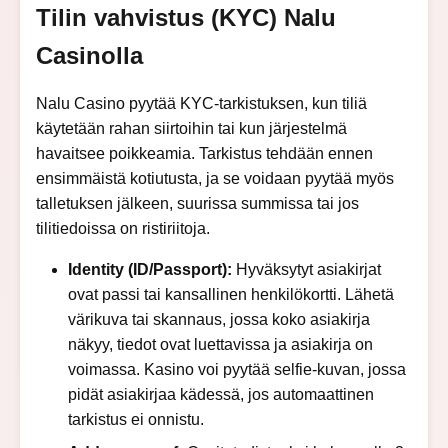
Tilin vahvistus (KYC) Nalu
Casinolla
Nalu Casino pyytää KYC-tarkistuksen, kun tiliä
käytetään rahan siirtoihin tai kun järjestelmä
havaitsee poikkeamia. Tarkistus tehdään ennen
ensimmäistä kotiutusta, ja se voidaan pyytää myös
talletuksen jälkeen, suurissa summissa tai jos
tilitiedoissa on ristiriitoja.
Identity (ID/Passport):
Hyväksytyt asiakirjat
ovat passi tai kansallinen henkilökortti. Lähetä
värikuva tai skannaus, jossa koko asiakirja
näkyy, tiedot ovat luettavissa ja asiakirja on
voimassa. Kasino voi pyytää selfie-kuvan, jossa
pidät asiakirjaa kädessä, jos automaattinen
tarkistus ei onnistu.