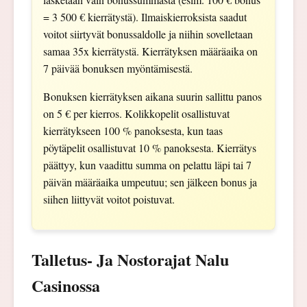
= 3 500 € kierrätystä). Ilmaiskierroksista saadut
voitot siirtyvät bonussaldolle ja niihin sovelletaan
samaa 35x kierrätystä. Kierrätyksen määräaika on
7 päivää bonuksen myöntämisestä.
Bonuksen kierrätyksen aikana suurin sallittu panos
on 5 € per kierros. Kolikkopelit osallistuvat
kierrätykseen 100 % panoksesta, kun taas
pöytäpelit osallistuvat 10 % panoksesta. Kierrätys
päättyy, kun vaadittu summa on pelattu läpi tai 7
päivän määräaika umpeutuu; sen jälkeen bonus ja
siihen liittyvät voitot poistuvat.
Talletus- Ja Nostorajat Nalu
Casinossa