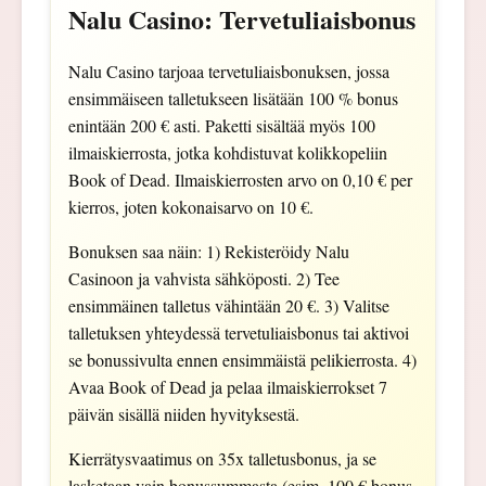
Nalu Casino: Tervetuliaisbonus
Nalu Casino tarjoaa tervetuliaisbonuksen, jossa
ensimmäiseen talletukseen lisätään 100 % bonus
enintään 200 € asti. Paketti sisältää myös 100
ilmaiskierrosta, jotka kohdistuvat kolikkopeliin
Book of Dead. Ilmaiskierrosten arvo on 0,10 € per
kierros, joten kokonaisarvo on 10 €.
Bonuksen saa näin: 1) Rekisteröidy Nalu
Casinoon ja vahvista sähköposti. 2) Tee
ensimmäinen talletus vähintään 20 €. 3) Valitse
talletuksen yhteydessä tervetuliaisbonus tai aktivoi
se bonussivulta ennen ensimmäistä pelikierrosta. 4)
Avaa Book of Dead ja pelaa ilmaiskierrokset 7
päivän sisällä niiden hyvityksestä.
Kierrätysvaatimus on 35x talletusbonus, ja se
lasketaan vain bonussummasta (esim. 100 € bonus