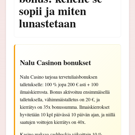
sopii ja miten
lunastetaan
Nalu Casinon bonukset
Nalu Casino tarjoaa tervetuliaisbonuksen
talletukselle: 100 % jopa 200 € asti + 100
ilmaiskierrosta. Bonus aktivoituu ensimmäisellä
talletuksella, vähimmäistalletus on 20 €, ja
kierrätys on 35x bonussumma. Ilmaiskierrokset
hyvitetään 10 kpl päivässä 10 päivän ajan, ja niillä
saatujen voittojen kierrätys on 40x.
Kasino maksaa cashbackia viikoittain 10 %