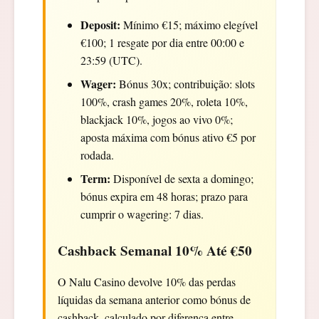
Deposit:
Mínimo €15; máximo elegível
€100; 1 resgate por dia entre 00:00 e
23:59 (UTC).
Wager:
Bónus 30x; contribuição: slots
100%, crash games 20%, roleta 10%,
blackjack 10%, jogos ao vivo 0%;
aposta máxima com bónus ativo €5 por
rodada.
Term:
Disponível de sexta a domingo;
bónus expira em 48 horas; prazo para
cumprir o wagering: 7 dias.
Cashback Semanal 10% Até €50
O Nalu Casino devolve 10% das perdas
líquidas da semana anterior como bónus de
cashback, calculado por diferença entre