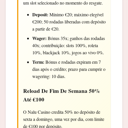
um slot selecionado no momento do resgate.
Deposit:
Mínimo €20; máximo elegível
€200; 50 rodadas liberadas com depósito
a partir de €20.
Wager:
Bónus 35x; ganhos das rodadas
40x; contribuição: slots 100%, roleta
10%, blackjack 10%, jogos ao vivo 0%.
Term:
Bónus e rodadas expiram em 7
dias após o crédito; prazo para cumprir o
wagering: 10 dias.
Reload De Fim De Semana 50%
Até €100
O Nalu Casino credita 50% no depósito de
sexta a domingo, uma vez por dia, com limite
de €100 por depósito.