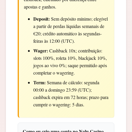
apostas e ganhos.
Deposit:
Sem depósito mínimo; elegível
a partir de perdas líquidas semanais de
€20; crédito automático às segundas-
feiras às 12:00 (UTC).
Wager:
Cashback 10x; contribuição:
slots 100%, roleta 10%, blackjack 10%,
jogos ao vivo 0%; saque permitido após
completar o wagering.
Term:
Semana de cálculo: segunda
00:00 a domingo 23:59 (UTC);
cashback expira em 72 horas; prazo para
cumprir o wagering: 5 dias.
Como eu crio uma conta no Nalu Casino