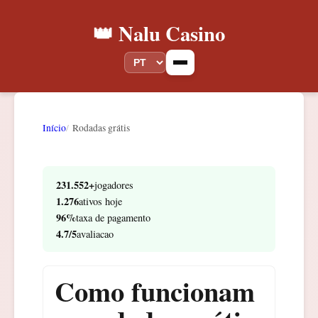
👑 Nalu Casino
Início
Rodadas grátis
231.552+
jogadores
1.276
ativos hoje
96%
taxa de pagamento
4.7/5
avaliacao
Como funcionam