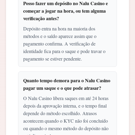
Posso fazer um depósito no Nalu Casino e
começar a jogar na hora, ou tem alguma
verificação antes?
Depósito entra na hora na maioria dos
métodos e o saldo aparece assim que o
pagamento confirma. A verificação de
identidade fica para o saque e pode travar o
pagamento se estiver pendente.
Quanto tempo demora para o Nalu Casino
pagar um saque e o que pode atrasar?
O Nalu Casino libera saques em até 24 horas
depois da aprovação interna, e o tempo final
depende do método escolhido. Atrasos
acontecem quando o KYC não foi concluído
ou quando o mesmo método do depósito não