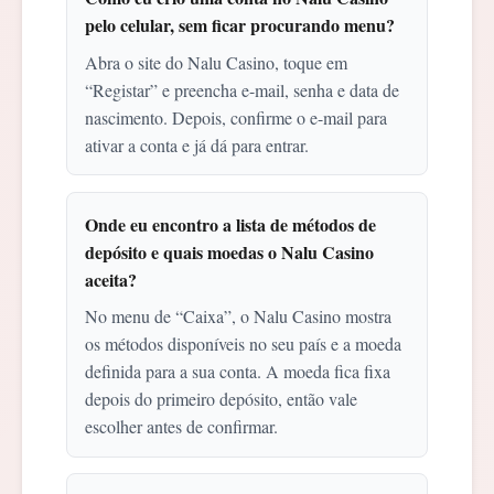
pelo celular, sem ficar procurando menu?
Abra o site do Nalu Casino, toque em
“Registar” e preencha e-mail, senha e data de
nascimento. Depois, confirme o e-mail para
ativar a conta e já dá para entrar.
Onde eu encontro a lista de métodos de
depósito e quais moedas o Nalu Casino
aceita?
No menu de “Caixa”, o Nalu Casino mostra
os métodos disponíveis no seu país e a moeda
definida para a sua conta. A moeda fica fixa
depois do primeiro depósito, então vale
escolher antes de confirmar.