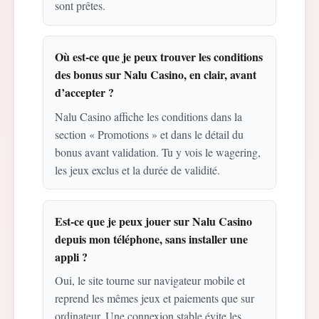
sont prêtes.
Où est-ce que je peux trouver les conditions
des bonus sur Nalu Casino, en clair, avant
d’accepter ?
Nalu Casino affiche les conditions dans la
section « Promotions » et dans le détail du
bonus avant validation. Tu y vois le wagering,
les jeux exclus et la durée de validité.
Est-ce que je peux jouer sur Nalu Casino
depuis mon téléphone, sans installer une
appli ?
Oui, le site tourne sur navigateur mobile et
reprend les mêmes jeux et paiements que sur
ordinateur. Une connexion stable évite les