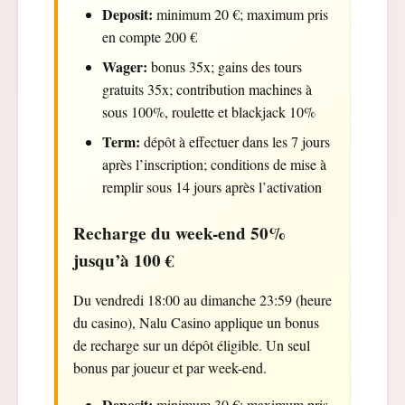
Deposit:
minimum 20 €; maximum pris
en compte 200 €
Wager:
bonus 35x; gains des tours
gratuits 35x; contribution machines à
sous 100%, roulette et blackjack 10%
Term:
dépôt à effectuer dans les 7 jours
après l’inscription; conditions de mise à
remplir sous 14 jours après l’activation
Recharge du week-end 50%
jusqu’à 100 €
Du vendredi 18:00 au dimanche 23:59 (heure
du casino), Nalu Casino applique un bonus
de recharge sur un dépôt éligible. Un seul
bonus par joueur et par week-end.
Deposit:
minimum 30 €; maximum pris