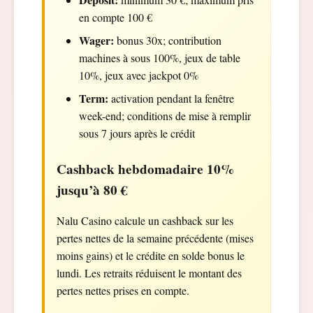
en compte 100 €
Wager:
bonus 30x; contribution
machines à sous 100%, jeux de table
10%, jeux avec jackpot 0%
Term:
activation pendant la fenêtre
week-end; conditions de mise à remplir
sous 7 jours après le crédit
Cashback hebdomadaire 10%
jusqu’à 80 €
Nalu Casino calcule un cashback sur les
pertes nettes de la semaine précédente (mises
moins gains) et le crédite en solde bonus le
lundi. Les retraits réduisent le montant des
pertes nettes prises en compte.