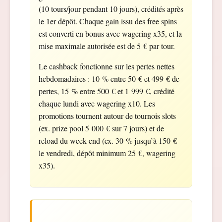
(10 tours/jour pendant 10 jours), crédités après
le 1er dépôt. Chaque gain issu des free spins
est converti en bonus avec wagering x35, et la
mise maximale autorisée est de 5 € par tour.
Le cashback fonctionne sur les pertes nettes
hebdomadaires : 10 % entre 50 € et 499 € de
pertes, 15 % entre 500 € et 1 999 €, crédité
chaque lundi avec wagering x10. Les
promotions tournent autour de tournois slots
(ex. prize pool 5 000 € sur 7 jours) et de
reload du week-end (ex. 30 % jusqu’à 150 €
le vendredi, dépôt minimum 25 €, wagering
x35).