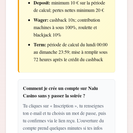
Deposit:
minimum 10 € sur la période
de calcul; pertes nettes minimum 20 €
Wager:
cashback 10x; contribution
machines à sous 100%, roulette et
blackjack 10%
Term:
période de calcul du lundi 00:00
au dimanche 23:59; mise à remplir sous
72 heures après le crédit du cashback
Comment je crée un compte sur Nalu
Casino sans y passer la soirée ?
Tu cliques sur « Inscription », tu renseignes
ton e-mail et tu choisis un mot de passe, puis
tu confirmes via le lien reçu. L’ouverture du
compte prend quelques minutes si tes infos