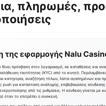
δια, πληρωμές, πρ
οποιήσεις
 της εφαρμογής Nalu Casin
 δίνει πρόσβαση στον λογαριασμό, σε καταθέσεις και ανα
αλήθευση ταυτότητας (KYC) από το κινητό. Περιλαμβάνει
αι κατηγορία, αναζήτηση τίτλων, λίστα αγαπημένων και π
ις push για κατάσταση ανάληψης, επιβεβαιώσεις σύνδεσης
ενεργοποίησης από τις ρυθμίσεις. Η σύνδεση γίνεται με κ
) όταν το επιτρέπει η συσκευή.
κτες που παίζουν από κινητό και θέλουν γρήγορη πρόσβ