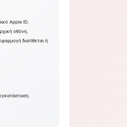
ικό Apple ID.
ρχική οθόνη.
εφαρμογή διατίθεται ή
 εγκατάσταση.