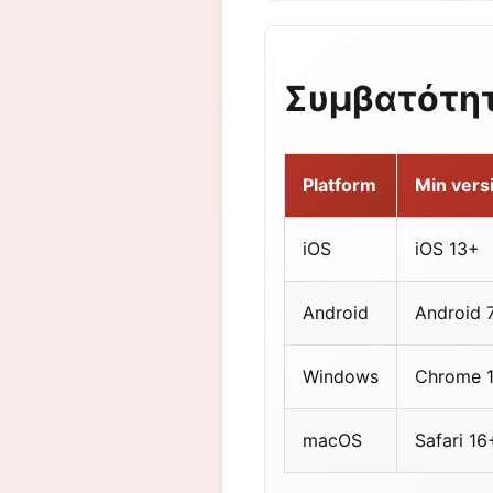
Συμβατότητ
Platform
Min vers
iOS
iOS 13+
Android
Android 
Windows
Chrome 1
macOS
Safari 1