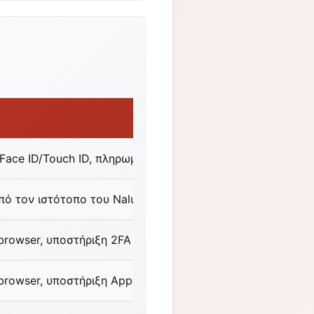
Face ID/Touch ID, πληρωμές μέσω Apple Pay όπου υποστη
ό τον ιστότοπο του Nalu Casino, ενημερώσεις μέσα από
 browser, υποστήριξη 2FA και αποθήκευση συνεδρίας
 browser, υποστήριξη Apple Keychain για αποθήκευση κωδ