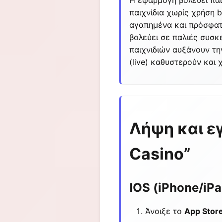
παιχνίδια χωρίς χρήση b
αγαπημένα και πρόσφατ
βολεύει σε παλιές συσκ
παιχνιδιών αυξάνουν τη
(live) καθυστερούν και 
Λήψη και ε
Casino”
IOS (iPhone/iPa
Άνοιξε το
App Stor