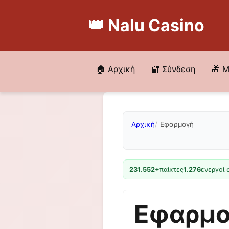
👑 Nalu Casino
🏠 Αρχική
🔐 Σύνδεση
🎁 
Αρχική
Εφαρμογή
231.552+
παίκτες
1.276
ενεργοί 
Εφαρμογ