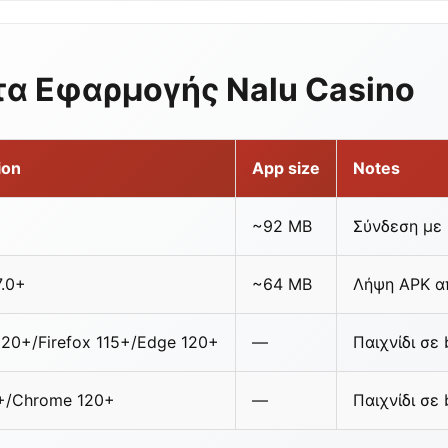
α Εφαρμογής Nalu Casino
ion
App size
Notes
~92 MB
Σύνδεση με 
7.0+
~64 MB
Λήψη APK απ
20+/Firefox 115+/Edge 120+
—
Παιχνίδι σε
6+/Chrome 120+
—
Παιχνίδι σε