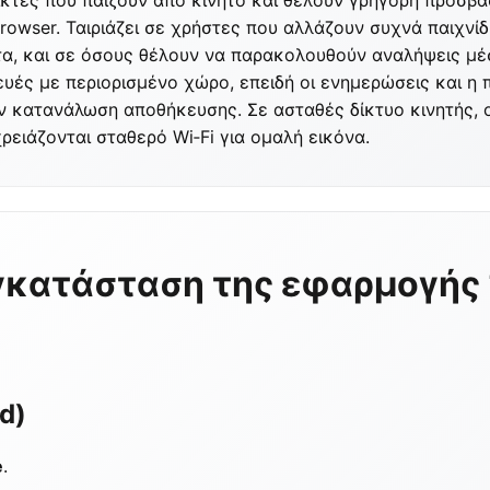
rowser. Ταιριάζει σε χρήστες που αλλάζουν συχνά παιχνίδ
α, και σε όσους θέλουν να παρακολουθούν αναλήψεις μέ
ευές με περιορισμένο χώρο, επειδή οι ενημερώσεις και η
ν κατανάλωση αποθήκευσης. Σε ασταθές δίκτυο κινητής, 
χρειάζονται σταθερό Wi‑Fi για ομαλή εικόνα.
γκατάσταση της εφαρμογής 
d)
e
.